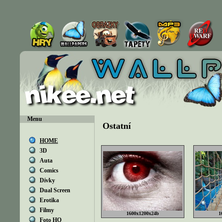
Menu
Ostatní
HOME
3D
Auta
Comics
Dívky
Dual Screen
Erotika
Filmy
1600x1200x24b
1
Foto HQ