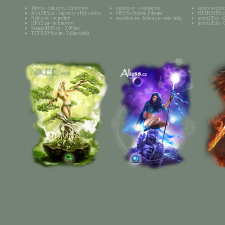
1hry.cz - Superhry, Online hry
tapetky.eu - wallpapers
tapety na plo
JoJoHRY.cz - Superhry a Hry online
MP3 Ke Stažení Zdarma
NEMOHRY.cz -
Nejhry.eu - superhry
mojefoto.eu - Místo pro vaše fotky
pornGIF.cz - 
HRY2.eu - onlinovky
pornGIF.de - 
SeznamHRY.cz - 1000her
TETRISYS.com - Válka médií