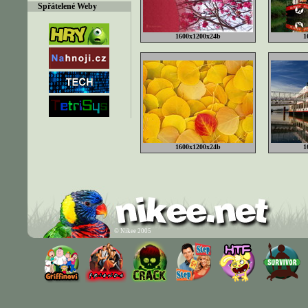
Spřátelené Weby
1600x1200x24b
1
1600x1200x24b
1
© Nikee 2005