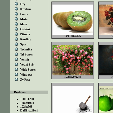
Hry
Kreslené
Linux
Místa
Moto
Ostatní
Příroda
1600x1200x24b
1
Rostliny
Sport
Technika
Tri Screen
Vesmír
Vodní Svět
Wide Screen
Windows
1600x1200x24b
1
Zvířata
Rozlišení
1600x1200
1280x1024
1024x768
Další rozlišení