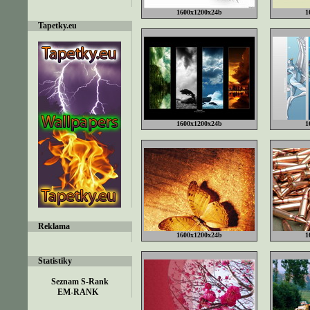
1600x1200x24b
1
Tapetky.eu
1600x1200x24b
1
Reklama
1600x1200x24b
1
Statistiky
EM-RANK