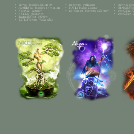
1hry.cz - Superhry, Online hry
tapetky.eu - wallpapers
tapety na plo
JoJoHRY.cz - Superhry a Hry online
MP3 Ke Stažení Zdarma
NEMOHRY.cz -
Nejhry.eu - superhry
mojefoto.eu - Místo pro vaše fotky
pornGIF.cz - 
HRY2.eu - onlinovky
pornGIF.de - 
SeznamHRY.cz - 1000her
TETRISYS.com - Válka médií