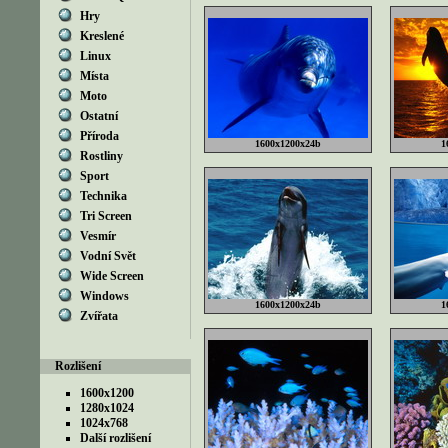
Hry
Kreslené
Linux
Místa
Moto
Ostatní
Příroda
1600x1200x24b
1
Rostliny
Sport
Technika
Tri Screen
Vesmír
Vodní Svět
Wide Screen
Windows
1600x1200x24b
1
Zvířata
Rozlišení
1600x1200
1280x1024
1024x768
Další rozlišení