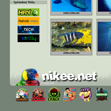
Spřátelené Weby
1600x1200x24b
1
1600x1200x24b
1
© Nikee 2005