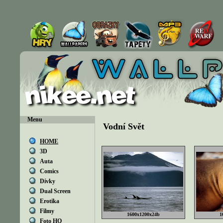
Menu
Vodní Svět
HOME
3D
Auta
Comics
Dívky
Dual Screen
Erotika
Filmy
1600x1200x24b
1
Foto HQ